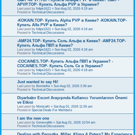
APVP.TOP- Купить Альфа PVP в Украине?
Last post by
folipe1621
«
Sun Aug 02, 2026 4:19 am
Posted in
Technical Discussions
-KOKAIN.TOP- Купить Alpha PVP в Киеве? -KOKAIN.TOP-
Купить Alfa PVP в Киеве?
Last post by
folipe1621
«
Sun Aug 02, 2026 4:19 am
Posted in
Technical Discussions
-AMF24.TOP- Купить Соль Альфа в Киеве? -AMF24.TOP-
Купить Альфа ПВП в Киеве?
Last post by
folipe1621
«
Sun Aug 02, 2026 4:18 am
Posted in
Technical Discussions
-COCAINES.TOP- Купить Альфа ПВП в Украине? -
COCAINES.TOP- Купить Соль Ск в Украине?
Last post by
folipe1621
«
Sun Aug 02, 2026 4:18 am
Posted in
Technical Discussions
Just wanted to say Hi!
Last post by
BonnieKe
«
Sun Aug 02, 2026 3:39 am
Posted in
Technical Discussions
Diyarbakır Escort Arayışında Kullanıcı Yorumlarının Önemi
ve Etkisi
Last post by
MonicaKr
«
Sat Aug 01, 2026 11:55 am
Posted in
Special Deals For Members
I am the new one
Last post by
GenevaMo
«
Sat Aug 01, 2026 10:54 am
Posted in
Technical Discussions
Dealing with Peroutka, Miller, Klima & Peters? My Experience