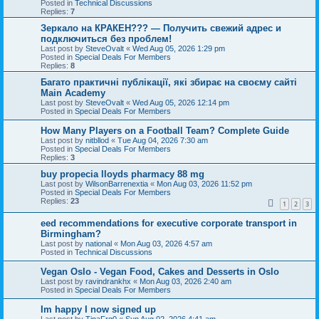
Posted in
Technical Discussions
Replies:
7
Зеркало на КРАКЕН??? — Получить свежий адрес и
подключиться без проблем!
Last post by
SteveOvalt
«
Wed Aug 05, 2026 1:29 pm
Posted in
Special Deals For Members
Replies:
8
Багато практичні публікації, які збирає на своєму сайті
Main Academy
Last post by
SteveOvalt
«
Wed Aug 05, 2026 12:14 pm
Posted in
Special Deals For Members
How Many Players on a Football Team? Complete Guide
Last post by
nitbllod
«
Tue Aug 04, 2026 7:30 am
Posted in
Special Deals For Members
Replies:
3
buy propecia lloyds pharmacy 88 mg
Last post by
WilsonBarrenextia
«
Mon Aug 03, 2026 11:52 pm
Posted in
Special Deals For Members
Replies:
23
1
2
3
eed recommendations for executive corporate transport in
Birmingham?
Last post by
national
«
Mon Aug 03, 2026 4:57 am
Posted in
Technical Discussions
Vegan Oslo - Vegan Food, Cakes and Desserts in Oslo
Last post by
ravindrankhx
«
Mon Aug 03, 2026 2:40 am
Posted in
Special Deals For Members
Im happy I now signed up