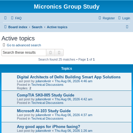
Micronics Group Study
FAQ
Register
Login
S
Board index
Search
Active topics
e
Active topics
a
Go to advanced search
r
Search
Advanced search
c
Search found 25 matches • Page
1
of
1
h
Topics
Digital Architects of Delhi Building Smart App Solutions
Last post by
julianoliveir
«
Thu Aug 06, 2026 4:46 am
Posted in
Technical Discussions
Replies:
2
CompTIA SK0-005 Study Guide
Last post by
julianoliveir
«
Thu Aug 06, 2026 4:42 am
Posted in
Technical Discussions
Microsoft AI-103 Study Guide
Last post by
julianoliveir
«
Thu Aug 06, 2026 4:37 am
Posted in
Technical Discussions
Any good apps for iPhone faxing?
Last post by
julianoliveir
«
Thu Aug 06, 2026 1:26 am