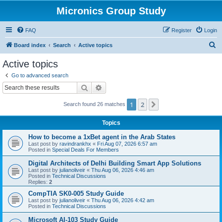
Micronics Group Study
FAQ
Register
Login
S
Board index
Search
Active topics
e
Active topics
a
Go to advanced search
r
Search
Advanced search
c
1
2
Next
Search found 26 matches
h
Topics
How to become a 1xBet agent in the Arab States
Last post by
ravindrankhx
«
Fri Aug 07, 2026 6:57 am
Posted in
Special Deals For Members
Digital Architects of Delhi Building Smart App Solutions
Last post by
julianoliveir
«
Thu Aug 06, 2026 4:46 am
Posted in
Technical Discussions
Replies:
2
CompTIA SK0-005 Study Guide
Last post by
julianoliveir
«
Thu Aug 06, 2026 4:42 am
Posted in
Technical Discussions
Microsoft AI-103 Study Guide