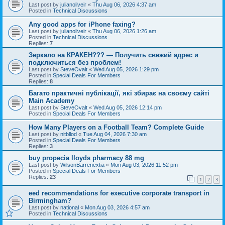
Last post by
julianoliveir
«
Thu Aug 06, 2026 4:37 am
Posted in
Technical Discussions
Any good apps for iPhone faxing?
Last post by
julianoliveir
«
Thu Aug 06, 2026 1:26 am
Posted in
Technical Discussions
Replies:
7
Зеркало на КРАКЕН??? — Получить свежий адрес и
подключиться без проблем!
Last post by
SteveOvalt
«
Wed Aug 05, 2026 1:29 pm
Posted in
Special Deals For Members
Replies:
8
Багато практичні публікації, які збирає на своєму сайті
Main Academy
Last post by
SteveOvalt
«
Wed Aug 05, 2026 12:14 pm
Posted in
Special Deals For Members
How Many Players on a Football Team? Complete Guide
Last post by
nitbllod
«
Tue Aug 04, 2026 7:30 am
Posted in
Special Deals For Members
Replies:
3
buy propecia lloyds pharmacy 88 mg
Last post by
WilsonBarrenextia
«
Mon Aug 03, 2026 11:52 pm
Posted in
Special Deals For Members
Replies:
23
1
2
3
eed recommendations for executive corporate transport in
Birmingham?
Last post by
national
«
Mon Aug 03, 2026 4:57 am
Posted in
Technical Discussions