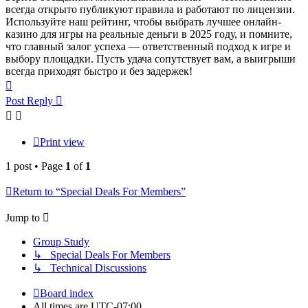
всегда открыто публикуют правила и работают по лицензии.
Используйте наш рейтинг, чтобы выбрать лучшее онлайн-
казино для игры на реальные деньги в 2025 году, и помните,
что главный залог успеха — ответственный подход к игре и
выбору площадки. Пусть удача сопутствует вам, а выигрыши
всегда приходят быстро и без задержек!
Top
Post Reply
Print view
1 post • Page
1
of
1
Return to “Special Deals For Members”
Jump to
Group Study
↳ Special Deals For Members
↳ Technical Discussions
Board index
All times are
UTC-07:00