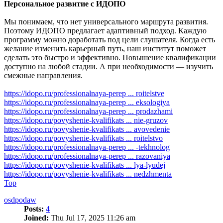
Персональное развитие с ИДОПО
Мы понимаем, что нет универсального маршрута развития.
Поэтому ИДОПО предлагает адаптивный подход. Каждую
программу можно доработать под цели слушателя. Когда есть
желание изменить карьерный путь, наш институт поможет
сделать это быстро и эффективно. Повышение квалификации
доступно на любой стадии. А при необходимости — изучить
смежные направления.
https://idopo.ru/professionalnaya-perep ... roitelstve
https://idopo.ru/professionalnaya-perep ... eksologiya
https://idopo.ru/professionalnaya-perep ... prodazhami
https://idopo.ru/povyshenie-kvalifikats ... nie-gruzov
https://idopo.ru/povyshenie-kvalifikats ... avovedenie
https://idopo.ru/povyshenie-kvalifikats ... roitelstvo
https://idopo.ru/professionalnaya-perep ... -tekhnolog
https://idopo.ru/professionalnaya-perep ... razovaniya
https://idopo.ru/povyshenie-kvalifikats ... lya-lyudej
https://idopo.ru/povyshenie-kvalifikats ... nedzhmenta
Top
osdpodaw
Posts:
4
Joined:
Thu Jul 17, 2025 11:26 am