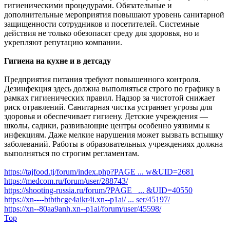
гигиеническими процедурами. Обязательные и
дополнительные мероприятия повышают уровень санитарной
защищенности сотрудников и посетителей. Системные
действия не только обезопасят среду для здоровья, но и
укрепляют репутацию компании.
Гигиена на кухне и в детсаду
Предприятия питания требуют повышенного контроля.
Дезинфекция здесь должна выполняться строго по графику в
рамках гигиенических правил. Надзор за чистотой снижает
риск отравлений. Санитарная чистка устраняет угрозы для
здоровья и обеспечивает гигиену. Детские учреждения —
школы, садики, развивающие центры особенно уязвимы к
инфекциям. Даже мелкие нарушения может вызвать вспышку
заболеваний. Работы в образовательных учреждениях должна
выполняться по строгим регламентам.
https://tajfood.tj/forum/index.php?PAGE ... w&UID=2681
https://medcom.ru/forum/user/288743/
https://shooting-russia.ru/forum/?PAGE_ ... &UID=40550
https://xn----btbthcge4aikr4i.xn--p1ai/ ... ser/45197/
https://xn--80aa9anh.xn--p1ai/forum/user/45598/
Top