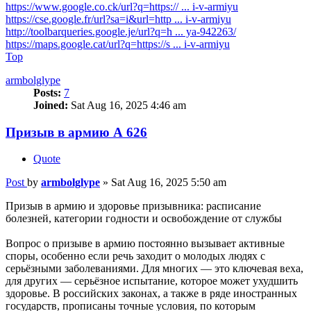
https://www.google.co.ck/url?q=https:// ... i-v-armiyu
https://cse.google.fr/url?sa=i&url=http ... i-v-armiyu
http://toolbarqueries.google.je/url?q=h ... ya-942263/
https://maps.google.cat/url?q=https://s ... i-v-armiyu
Top
armbolglype
Posts:
7
Joined:
Sat Aug 16, 2025 4:46 am
Призыв в армию А 626
Quote
Post
by
armbolglype
»
Sat Aug 16, 2025 5:50 am
Призыв в армию и здоровье призывника: расписание
болезней, категории годности и освобождение от службы
Вопрос о призыве в армию постоянно вызывает активные
споры, особенно если речь заходит о молодых людях с
серьёзными заболеваниями. Для многих — это ключевая веха,
для других — серьёзное испытание, которое может ухудшить
здоровье. В российских законах, а также в ряде иностранных
государств, прописаны точные условия, по которым