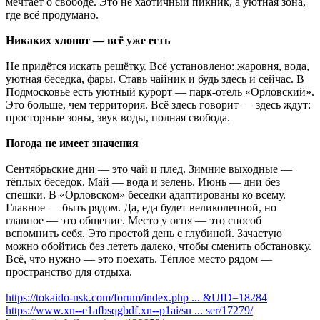
мечтает о свободе. Это не хаотичный пикник, а уютная зона,
где всё продумано.
Никаких хлопот — всё уже есть
Не придётся искать решётку. Всё установлено: жаровня, вода,
уютная беседка, фары. Ставь чайник и будь здесь и сейчас. В
Подмосковье есть уютный курорт — парк-отель «Орловский».
Это больше, чем территория. Всё здесь говорит — здесь ждут:
просторные зоны, звук воды, полная свобода.
Погода не имеет значения
Сентябрьские дни — это чай и плед. Зимние выходные —
тёплых беседок. Май — вода и зелень. Июнь — дни без
спешки. В «Орловском» беседки адаптированы ко всему.
Главное — быть рядом. Да, еда будет великолепной, но
главное — это общение. Место у огня — это способ
вспомнить себя. Это простой день с глубиной. Зачастую
можно обойтись без лететь далеко, чтобы сменить обстановку.
Всё, что нужно — это поехать. Тёплое место рядом —
пространство для отдыха.
https://tokaido-nsk.com/forum/index.php ... &UID=18284
https://www.xn--e1afbsqgbdf.xn--p1ai/su ... ser/17279/