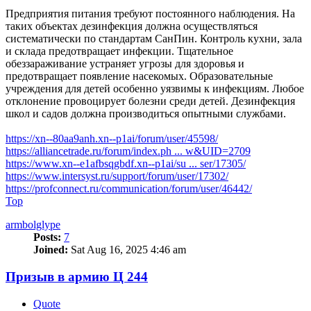
Предприятия питания требуют постоянного наблюдения. На
таких объектах дезинфекция должна осуществляться
систематически по стандартам СанПин. Контроль кухни, зала
и склада предотвращает инфекции. Тщательное
обеззараживание устраняет угрозы для здоровья и
предотвращает появление насекомых. Образовательные
учреждения для детей особенно уязвимы к инфекциям. Любое
отклонение провоцирует болезни среди детей. Дезинфекция
школ и садов должна производиться опытными службами.
https://xn--80aa9anh.xn--p1ai/forum/user/45598/
https://alliancetrade.ru/forum/index.ph ... w&UID=2709
https://www.xn--e1afbsqgbdf.xn--p1ai/su ... ser/17305/
https://www.intersyst.ru/support/forum/user/17302/
https://profconnect.ru/communication/forum/user/46442/
Top
armbolglype
Posts:
7
Joined:
Sat Aug 16, 2025 4:46 am
Призыв в армию Ц 244
Quote