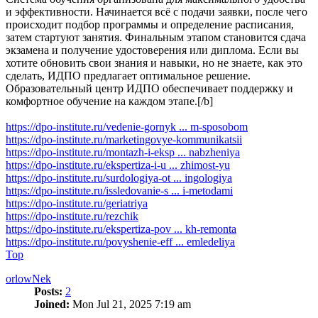
и эффективности. Начинается всё с подачи заявки, после чего
происходит подбор программы и определение расписания,
затем стартуют занятия. Финальным этапом становится сдача
экзамена и получение удостоверения или диплома. Если вы
хотите обновить свои знания и навыки, но не знаете, как это
сделать, ИДПО предлагает оптимальное решение.
Образовательный центр ИДПО обеспечивает поддержку и
комфортное обучение на каждом этапе.[/b]
https://dpo-institute.ru/vedenie-gornyk ... m-sposobom
https://dpo-institute.ru/marketingovye-kommunikatsii
https://dpo-institute.ru/montazh-i-eksp ... nabzheniya
https://dpo-institute.ru/ekspertiza-i-u ... zhimost-yu
https://dpo-institute.ru/surdologiya-ot ... ingologiya
https://dpo-institute.ru/issledovanie-s ... i-metodami
https://dpo-institute.ru/geriatriya
https://dpo-institute.ru/rezchik
https://dpo-institute.ru/ekspertiza-pov ... kh-remonta
https://dpo-institute.ru/povyshenie-eff ... emledeliya
Top
orlowNek
Posts:
2
Joined:
Mon Jul 21, 2025 7:19 am