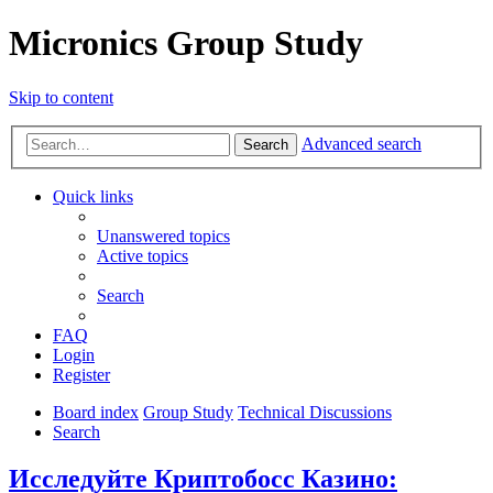
Micronics Group Study
Skip to content
Advanced search
Search
Quick links
Unanswered topics
Active topics
Search
FAQ
Login
Register
Board index
Group Study
Technical Discussions
Search
Исследуйте Криптобосс Казино: