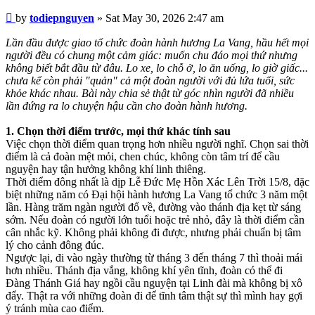
Post
by
todiepnguyen
»
Sat May 30, 2026 2:47 am
Lần đầu được giao tổ chức đoàn hành hương La Vang, hầu hết mọi
người đều có chung một cảm giác: muốn chu đáo mọi thứ nhưng
không biết bắt đầu từ đâu. Lo xe, lo chỗ ở, lo ăn uống, lo giờ giấc...
chưa kể còn phải "quản" cả một đoàn người với đủ lứa tuổi, sức
khỏe khác nhau. Bài này chia sẻ thật từ góc nhìn người đã nhiều
lần đứng ra lo chuyện hậu cần cho đoàn hành hương.
1. Chọn thời điểm trước, mọi thứ khác tính sau
Việc chọn thời điểm quan trọng hơn nhiều người nghĩ. Chọn sai thời
điểm là cả đoàn mệt mỏi, chen chúc, không còn tâm trí để cầu
nguyện hay tận hưởng không khí linh thiêng.
Thời điểm đông nhất là dịp Lễ Đức Mẹ Hồn Xác Lên Trời 15/8, đặc
biệt những năm có Đại hội hành hương La Vang tổ chức 3 năm một
lần. Hàng trăm ngàn người đổ về, đường vào thánh địa kẹt từ sáng
sớm. Nếu đoàn có người lớn tuổi hoặc trẻ nhỏ, đây là thời điểm cần
cân nhắc kỹ. Không phải không đi được, nhưng phải chuẩn bị tâm
lý cho cảnh đông đúc.
Ngược lại, đi vào ngày thường từ tháng 3 đến tháng 7 thì thoải mái
hơn nhiều. Thánh địa vắng, không khí yên tĩnh, đoàn có thể đi
Đàng Thánh Giá hay ngồi cầu nguyện tại Linh đài mà không bị xô
đẩy. Thật ra với những đoàn đi để tĩnh tâm thật sự thì mình hay gợi
ý tránh mùa cao điểm.