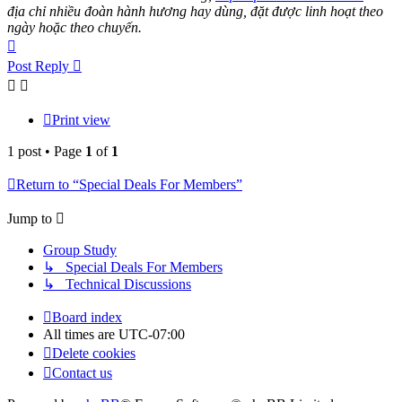
địa chỉ nhiều đoàn hành hương hay dùng, đặt được linh hoạt theo
ngày hoặc theo chuyến.
Top
Post Reply
Print view
1 post • Page
1
of
1
Return to “Special Deals For Members”
Jump to
Group Study
↳ Special Deals For Members
↳ Technical Discussions
Board index
All times are
UTC-07:00
Delete cookies
Contact us