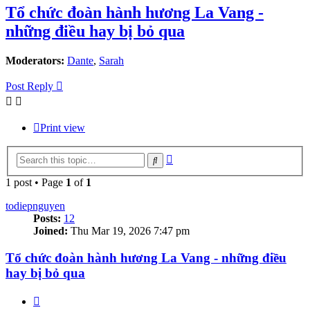
Tổ chức đoàn hành hương La Vang -
những điều hay bị bỏ qua
Moderators:
Dante
,
Sarah
Post Reply
Print view
Advanced
Search
search
1 post • Page
1
of
1
todiepnguyen
Posts:
12
Joined:
Thu Mar 19, 2026 7:47 pm
Tổ chức đoàn hành hương La Vang - những điều
hay bị bỏ qua
Quote