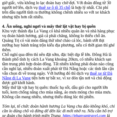
giờ giấc, vừa không lo lạc đoàn hay chờ đợi. Với đoàn đông từ 30
người trở lên, dịch vụ
thuê xe ô tô 35 chỗ
là hợp lý nhất. Chi phí
trên đầu người tính ra thường không chênh nhiều so với xe khách
nhưng tiện hơn rất nhiều.
4. Ăn uống, nghỉ ngơi và mấy thứ lặt vặt hay bị quên
Khu vực thánh địa La Vang có khá nhiều quán ăn và nhà hàng phục
vụ đoàn hành hương, giá cả phải chăng, không lo thiếu chỗ ăn.
Quảng Trị có vài món đáng thử như cháo cá lóc, bánh ướt thịt
nướng hay bánh tráng trộn kiểu địa phương, nếu có thời gian thì ghé
thêm.
Chỗ nghỉ qua đêm thì nên đặt sớm, đặc biệt dịp lễ lớn. Đông Hà là
thành phố tỉnh lỵ cách La Vang khoảng 20km, có nhiều khách sạn
tầm trung phù hợp đoàn đông. Tất nhiên không phải đoàn nào cũng
cần nghỉ lại, nhiều đoàn xuất phát từ Đà Nẵng hoặc các tỉnh lân cận
vẫn chọn đi về trong ngày. Với hướng đó thì dịch vụ
thuê xe từ Đà
Nẵng đi La Vang
tiện hơn tự bắt xe, vì xe đón tận nơi và chủ động
được giờ khởi hành.
Mấy thứ lặt vặt hay bị quên: thuốc hạ sốt, dầu gió cho người lớn
tuổi, kem chống nắng cho mùa nắng, áo mưa mỏng cho mùa mưa.
Không cần mang nhiều, nhưng thiếu đúng lúc thì phiền.
Tóm lại, tổ chức đoàn hành hương La Vang chu đáo không khó, chỉ
cần lo đúng chỗ và đừng để đến lúc đi mới nhớ ra. Nếu cần hỗ trợ
xe đoàn cho hành trình miền Trung,
https://phanvantravel.com
là