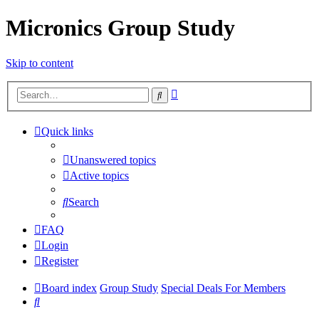
Micronics Group Study
Skip to content
Advanced
Search
search
Quick links
Unanswered topics
Active topics
Search
FAQ
Login
Register
Board index
Group Study
Special Deals For Members
Search