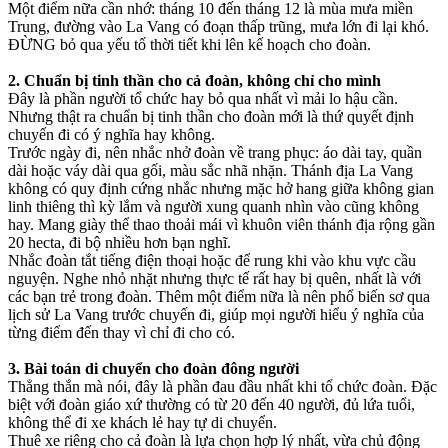
Một điểm nữa cần nhớ: tháng 10 đến tháng 12 là mùa mưa miền
Trung, đường vào La Vang có đoạn thấp trũng, mưa lớn đi lại khó.
ĐỪNG bỏ qua yếu tố thời tiết khi lên kế hoạch cho đoàn.
2. Chuẩn bị tinh thần cho cả đoàn, không chỉ cho mình
Đây là phần người tổ chức hay bỏ qua nhất vì mải lo hậu cần.
Nhưng thật ra chuẩn bị tinh thần cho đoàn mới là thứ quyết định
chuyến đi có ý nghĩa hay không.
Trước ngày đi, nên nhắc nhở đoàn về trang phục: áo dài tay, quần
dài hoặc váy dài qua gối, màu sắc nhã nhặn. Thánh địa La Vang
không có quy định cứng nhắc nhưng mặc hở hang giữa không gian
linh thiêng thì kỳ lắm và người xung quanh nhìn vào cũng không
hay. Mang giày thể thao thoải mái vì khuôn viên thánh địa rộng gần
20 hecta, đi bộ nhiều hơn bạn nghĩ.
Nhắc đoàn tắt tiếng điện thoại hoặc để rung khi vào khu vực cầu
nguyện. Nghe nhỏ nhặt nhưng thực tế rất hay bị quên, nhất là với
các bạn trẻ trong đoàn. Thêm một điểm nữa là nên phổ biến sơ qua
lịch sử La Vang trước chuyến đi, giúp mọi người hiểu ý nghĩa của
từng điểm đến thay vì chỉ đi cho có.
3. Bài toán di chuyển cho đoàn đông người
Thẳng thắn mà nói, đây là phần đau đầu nhất khi tổ chức đoàn. Đặc
biệt với đoàn giáo xứ thường có từ 20 đến 40 người, đủ lứa tuổi,
không thể đi xe khách lẻ hay tự di chuyển.
Thuê xe riêng cho cả đoàn là lựa chọn hợp lý nhất, vừa chủ động