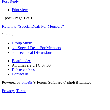
Post Reply
Print view
1 post • Page
1
of
1
Return to “Special Deals For Members”
Jump to
Group Study
↳ Special Deals For Members
↳ Technical Discussions
Board index
All times are
UTC-07:00
Delete cookies
Contact us
Powered by
phpBB
® Forum Software © phpBB Limited
Privacy
|
Terms