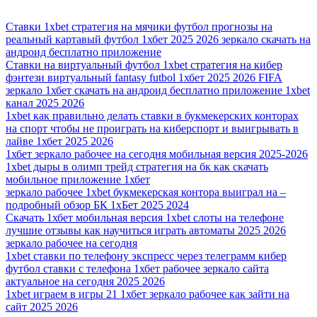
Ставки 1xbet стратегия на мячики футбол прогнозы на
реальный картавый футбол 1хбет 2025 2026 зеркало скачать на
андроид бесплатно приложение
Ставки на виртуальный футбол 1xbet стратегия на кибер
фэнтези виртуальный fantasy futbol 1хбет 2025 2026 FIFA
зеркало 1хбет скачать на андроид бесплатно приложение 1xbet
канал 2025 2026
1xbet как правильно делать ставки в букмекерских конторах
на спорт чтобы не проиграть на киберспорт и выигрывать в
лайве 1хбет 2025 2026
1хбет зеркало рабочее на сегодня мобильная версия 2025-2026
1xbet дыры в олимп трейд стратегия на бк как скачать
мобильное приложение 1хбет
зеркало рабочее 1xbet букмекерская контора выиграл на –
подробный обзор БК 1хБет 2025 2024
Скачать 1хбет мобильная версия 1xbet слоты на телефоне
лучшие отзывы как научиться играть автоматы 2025 2026
зеркало рабочее на сегодня
1xbet ставки по телефону экспресс через телеграмм кибер
футбол ставки с телефона 1хбет рабочее зеркало сайта
актуальное на сегодня 2025 2026
1xbet играем в игры 21 1хбет зеркало рабочее как зайти на
сайт 2025 2026