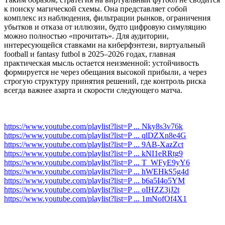
к поиску магической схемы. Она представляет собой
комплекс из наблюдения, фильтрации рынков, ограничения
убытков и отказа от иллюзии, будто цифровую симуляцию
можно полностью «прочитать». Для аудитории,
интересующейся ставками на киберфэнтези, виртуальный
football и fantasy futbol в 2025–2026 годах, главная
практическая мысль остается неизменной: устойчивость
формируется не через обещания высокой прибыли, а через
строгую структуру принятия решений, где контроль риска
всегда важнее азарта и скорости следующего матча.
https://www.youtube.com/playlist?list=P ... Nky8s3v76k
https://www.youtube.com/playlist?list=P ... qlDZXn8e4G
https://www.youtube.com/playlist?list=P ... 9AB-XazZct
https://www.youtube.com/playlist?list=P ... kNI1eRRtg9
https://www.youtube.com/playlist?list=P ... T_WFyE9yY6
https://www.youtube.com/playlist?list=P ... hWEHkS5g4d
https://www.youtube.com/playlist?list=P ... b6a5I4o5YM
https://www.youtube.com/playlist?list=P ... oIHZZ3jJ2t
https://www.youtube.com/playlist?list=P ... 1mNofOf4X1