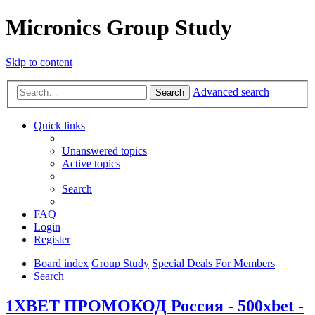
Micronics Group Study
Skip to content
Advanced search
Search
Quick links
Unanswered topics
Active topics
Search
FAQ
Login
Register
Board index
Group Study
Special Deals For Members
Search
1XBET ПРОМОКОД Россия - 500xbet -