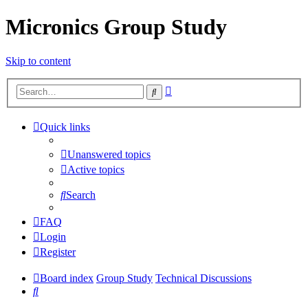
Micronics Group Study
Skip to content
Advanced
Search
search
Quick links
Unanswered topics
Active topics
Search
FAQ
Login
Register
Board index
Group Study
Technical Discussions
Search