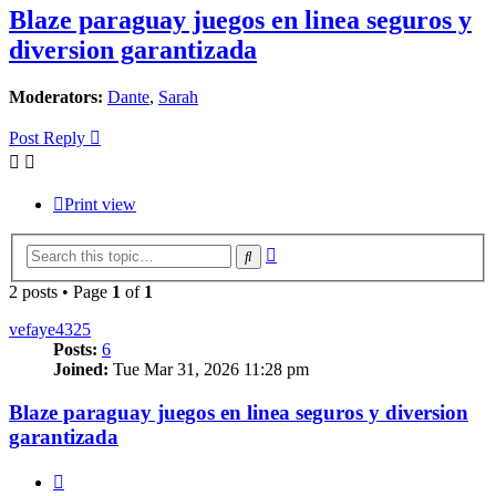
Blaze paraguay juegos en linea seguros y
diversion garantizada
Moderators:
Dante
,
Sarah
Post Reply
Print view
Advanced
Search
search
2 posts • Page
1
of
1
vefaye4325
Posts:
6
Joined:
Tue Mar 31, 2026 11:28 pm
Blaze paraguay juegos en linea seguros y diversion
garantizada
Quote