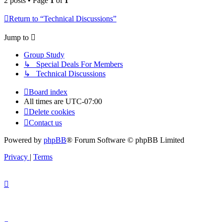
2 posts • Page
1
of
1
Return to “Technical Discussions”
Jump to
Group Study
↳ Special Deals For Members
↳ Technical Discussions
Board index
All times are
UTC-07:00
Delete cookies
Contact us
Powered by
phpBB
® Forum Software © phpBB Limited
Privacy
|
Terms