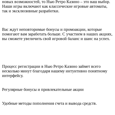
новых возможностей, то Нью Ретро Казино – это ваш выбор.
Наши игры включают как классические игровые автоматы,
так и эксклюзивные разработки.
Вас ждут неповторимые бонусы и промоакции, которые
помогают вам заработать больше. С участием в наших акциях,
вы сможете увеличить свой игровой баланс и шанс на успех.
Процесс регистрации в Нью Ретро Казино займет всего
несколько минут благодаря нашему интуитивно понятному
интерфейсу.
Регулярные бонусы и привлекательные акции
Удобные методы пополнения счета и вывода средств.