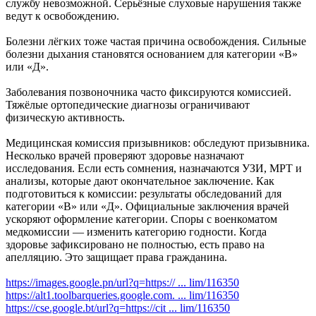
службу невозможной. Серьёзные слуховые нарушения также
ведут к освобождению.
Болезни лёгких тоже частая причина освобождения. Сильные
болезни дыхания становятся основанием для категории «В»
или «Д».
Заболевания позвоночника часто фиксируются комиссией.
Тяжёлые ортопедические диагнозы ограничивают
физическую активность.
Медицинская комиссия призывников: обследуют призывника.
Несколько врачей проверяют здоровье назначают
исследования. Если есть сомнения, назначаются УЗИ, МРТ и
анализы, которые дают окончательное заключение. Как
подготовиться к комиссии: результаты обследований для
категории «В» или «Д». Официальные заключения врачей
ускоряют оформление категории. Споры с военкоматом
медкомиссии — изменить категорию годности. Когда
здоровье зафиксировано не полностью, есть право на
апелляцию. Это защищает права гражданина.
https://images.google.pn/url?q=https:// ... lim/116350
https://alt1.toolbarqueries.google.com. ... lim/116350
https://cse.google.bt/url?q=https://cit ... lim/116350