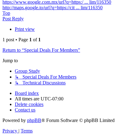
https://www.google.com.mx/url?q=https:/ ... lim/116350
http://maps.google.to/url?q=https://cit ... lim/116350
Top
Post Reply
Print view
1 post • Page
1
of
1
Return to “Special Deals For Members”
Jump to
Group Study
↳ Special Deals For Members
↳ Technical Discussions
Board index
All times are
UTC-07:00
Delete cookies
Contact us
Powered by
phpBB
® Forum Software © phpBB Limited
Privacy
|
Terms