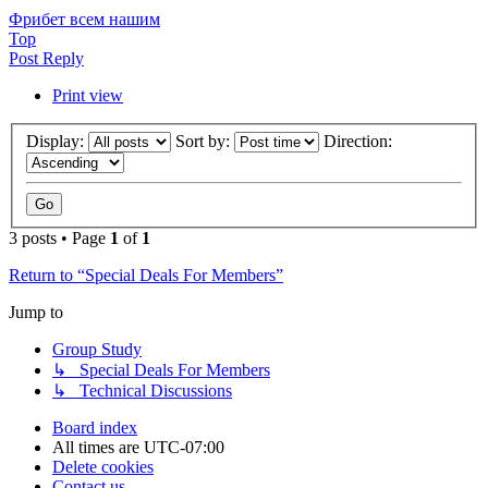
Фрибет всем нашим
Top
Post Reply
Print view
Display:
Sort by:
Direction:
3 posts • Page
1
of
1
Return to “Special Deals For Members”
Jump to
Group Study
↳ Special Deals For Members
↳ Technical Discussions
Board index
All times are
UTC-07:00
Delete cookies
Contact us