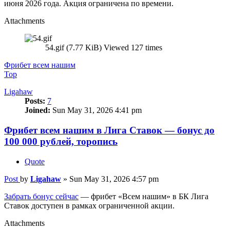
июня 2026 года. Акция ограничена по времени.
Attachments
54.gif (7.77 KiB) Viewed 127 times
Фрибет всем нашим
Top
Ligahaw
Posts:
7
Joined:
Sun May 31, 2026 4:41 pm
Фрибет всем нашим в Лига Ставок — бонус до
100 000 рублей, торопись
Quote
Post
by
Ligahaw
»
Sun May 31, 2026 4:57 pm
Забрать бонус сейчас
— фрибет «Всем нашим» в БК Лига
Ставок доступен в рамках ограниченной акции.
Attachments