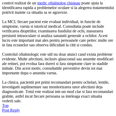
control realizat de un
medic oftalmolog chisinau
poate ajuta la
identificarea rapida a problemelor oculare si la alegerea tratamentului
potrivit inainte ca situatia sa se agraveze.
La MCI, fiecare pacient este evaluat individual, in functie de
simptome, varsta si istoricul medical. Consultatia poate include
verificarea dioptriilor, examinarea fundului de ochi, masurarea
presiunii intraoculare si analiza sanatatii generale a ochilor. Acest
lucru este important mai ales pentru persoanele care petrec multe ore
in fata ecranelor sau observa dificultati la citit si condus.
Controlul oftalmologic este util nu doar atunci cand exista probleme
evidente. Multe afectiuni, inclusiv glaucomul sau anumite modificari
ale retinei, pot evolua fara dureri si fara simptome clare in stadiile
initiale. Din acest motiv, consultatiile preventive devin tot mai
importante dupa o anumita varsta.
La clinica, pacientii pot primi recomandari pentru ochelari, lentile,
investigatii suplimentare sau monitorizarea unor afectiuni deja
diagnosticate. Totul este realizat intr-un mod clar si fara recomandari
grabite, astfel incat fiecare persoana sa inteleaga exact situatia
vederii sale.
Top
Post Reply