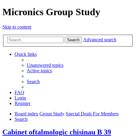
Micronics Group Study
Skip to content
Advanced search
Search
Quick links
Unanswered topics
Active topics
Search
FAQ
Login
Register
Board index
Group Study
Special Deals For Members
Search
Cabinet oftalmologic chisinau В 39