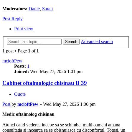
Moderators:
Dante
,
Sarah
Post Reply
Print view
Advanced search
Search
1 post • Page
1
of
1
mcioftPew
Posts:
1
Joined:
Wed May 27, 2026 1:01 pm
Cabinet oftalmologic chisinau В 39
Quote
Post
by
mcioftPew
»
Wed May 27, 2026 1:06 pm
Medic oftalmolog chisinau
Atunci cand vederea incepe sa se schimbe, multi oameni amana
consultatia si incearca sa se obisnuiasca cu disconfortul. Totusi, un